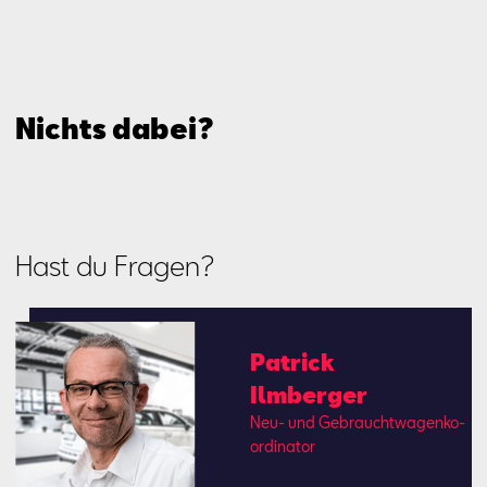
Nichts dabei?
Hast du Fragen?
Pa­trick
Ilm­ber­ger
Neu- und Ge­braucht­wa­gen­ko­
or­di­na­tor