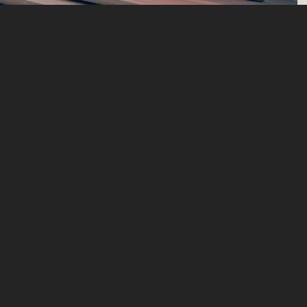
SEAT Sondermodelle
FR Black Edition
Mehr Ausstattung. Mehr Fun. Mit einem Preisvorteil von
bis zu 2.290 €⁶.
Jetzt entdecken