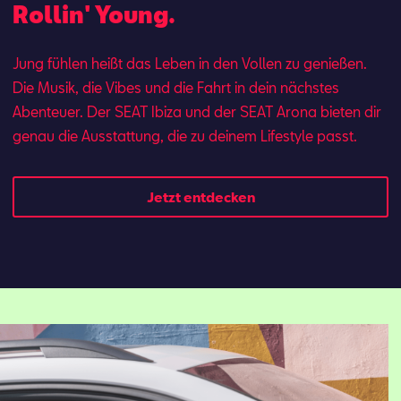
Rollin' Young.
Jung fühlen heißt das Leben in den Vollen zu genießen.
Die Musik, die Vibes und die Fahrt in dein nächstes
Abenteuer. Der SEAT Ibi­za und der SEAT Aro­na bie­ten dir
ge­nau die Aus­stat­tung, die zu dei­nem Lifestyle passt.
Jetzt entdecken
Mail schreiben
Kontaktformular
Anrufen